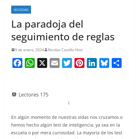
SOCIEDAD
La paradoja del
seguimiento de reglas
9 de enero, 2024
Nicolas Castillo Hinz
F
W
X
E
T
Pi
Li
Bl
S
a
h
m
w
nt
n
u
h
c
at
ai
itt
er
k
e
ar
e
s
l
er
e
e
sk
e
Lectores
175
b
A
st
dI
y
I
o
p
n
En algún momento de nuestras vidas nos cruzamos o
o
p
hemos hecho algún test de inteligencia, ya sea en la
k
escuela o por mera curiosidad. La mayoría de los test