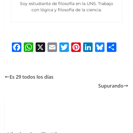
Soy estudiante de filosofía en la UNS. Trabajo
con lógica y filosofía de la ciencia.
F
W
X
E
T
Pi
Li
Bl
S
a
h
m
w
nt
n
u
h
c
at
ai
itt
er
k
e
ar
e
s
l
er
e
e
sk
e
Es 29 todos los días
b
A
st
dI
y
Supurando
o
p
n
o
p
k