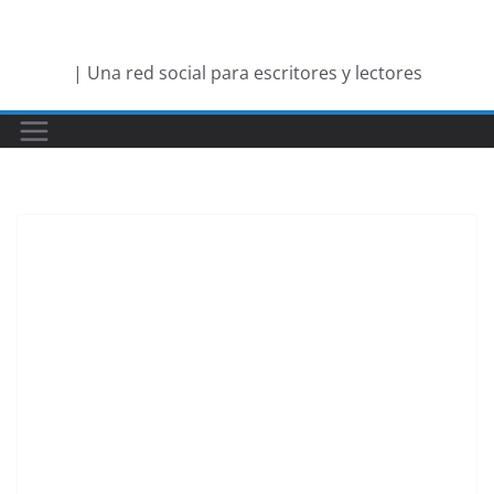
Saltar
al
| Una red social para escritores y lectores
contenido