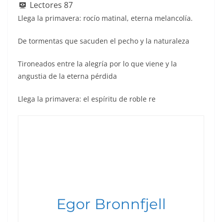
e
s
l
er
e
e
sk
e
Lectores
87
b
A
st
dI
y
Llega la primavera: rocío matinal, eterna melancolía.
o
p
n
De tormentas que sacuden el pecho y la naturaleza
o
p
k
Tironeados entre la alegría por lo que viene y la
angustia de la eterna pérdida
Llega la primavera: el espíritu de roble re
Egor Bronnfjell