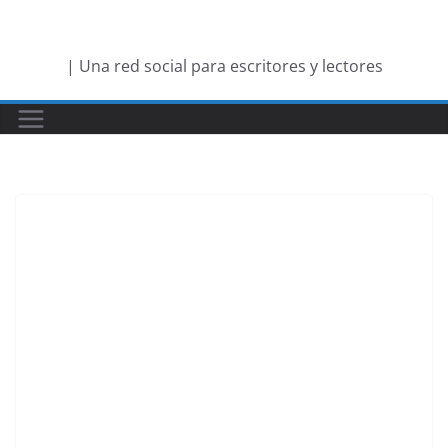
Saltar
al
| Una red social para escritores y lectores
contenido