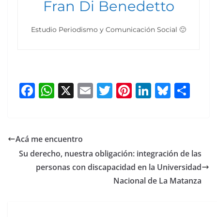
Fran Di Benedetto
Estudio Periodismo y Comunicación Social 🙂
F
W
X
E
T
Pi
Li
Bl
S
a
h
m
w
nt
n
u
h
c
at
ai
itt
er
k
e
ar
e
s
l
er
e
e
sk
e
Acá me encuentro
b
A
st
dI
y
Su derecho, nuestra obligación: integración de las
o
p
n
personas con discapacidad en la Universidad
o
p
Nacional de La Matanza
k