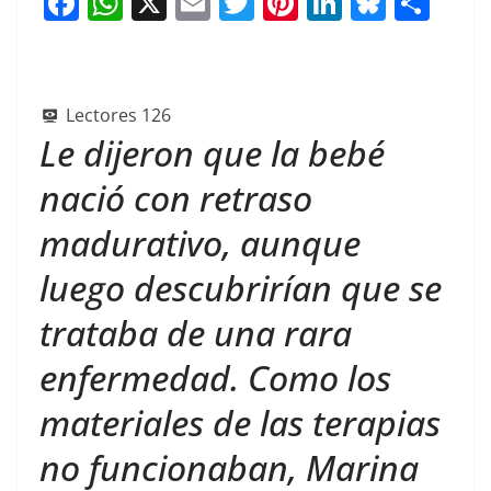
F
W
X
E
T
Pi
Li
Bl
S
a
h
m
w
nt
n
u
h
c
at
ai
itt
er
k
e
ar
e
s
l
er
e
e
sk
e
Lectores
126
b
A
st
dI
y
Le dijeron que la bebé
o
p
n
nació con retraso
o
p
madurativo, aunque
k
luego descubrirían que se
trataba de una rara
enfermedad. Como los
materiales de las terapias
no funcionaban, Marina