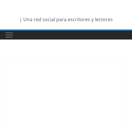
Saltar
al
| Una red social para escritores y lectores
contenido