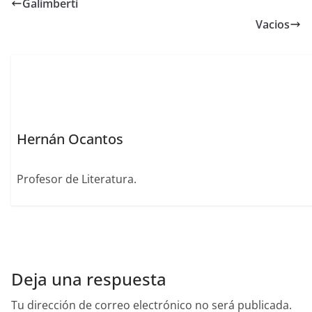
e
s
l
er
e
e
sk
e
Galimberti
b
A
st
dI
y
Vacios
o
p
n
o
p
k
Hernán Ocantos
Profesor de Literatura.
Deja una respuesta
Tu dirección de correo electrónico no será publicada.