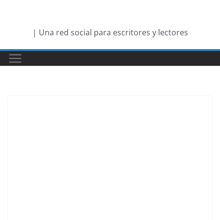
Saltar
al
| Una red social para escritores y lectores
contenido