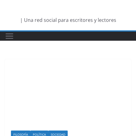
Saltar
al
| Una red social para escritores y lectores
contenido
FILOSOFÍA
POLÍTICA
SOCIEDAD