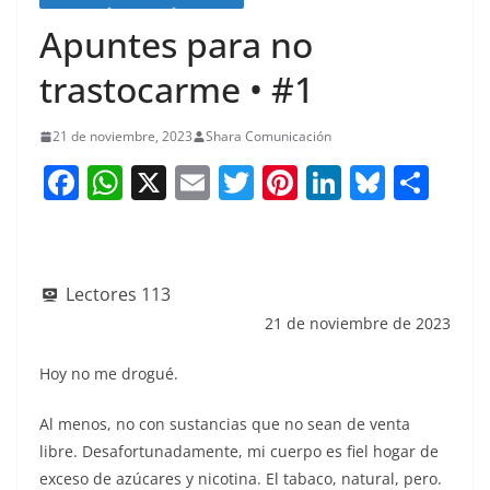
Apuntes para no
trastocarme • #1
21 de noviembre, 2023
Shara Comunicación
F
W
X
E
T
Pi
Li
Bl
S
a
h
m
w
nt
n
u
h
c
at
ai
itt
er
k
e
ar
e
s
l
er
e
e
sk
e
Lectores
113
b
A
st
dI
y
21 de noviembre de 2023
o
p
n
Hoy no me drogué.
o
p
k
Al menos, no con sustancias que no sean de venta
libre. Desafortunadamente, mi cuerpo es fiel hogar de
exceso de azúcares y nicotina. El tabaco, natural, pero.