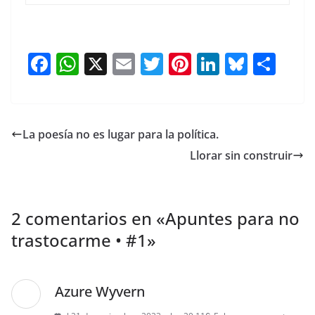
F
W
X
E
T
Pi
Li
Bl
S
a
h
m
w
nt
n
u
h
c
at
ai
itt
er
k
e
ar
e
s
l
er
e
e
sk
e
La poesía no es lugar para la política.
b
A
st
dI
y
Llorar sin construir
o
p
n
o
p
k
2 comentarios en «
Apuntes para no
trastocarme • #1
»
Azure Wyvern