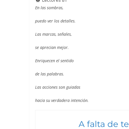
Lectores
81
b
A
st
dI
En las sombras,
o
p
n
puedo ver los detalles.
o
p
k
Las marcas, señales,
se aprecian mejor.
Enriquecen el sentido
de las palabras.
Las acciones son guiadas
hacia su verdadera in
tención.
A falta de t