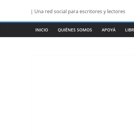
Saltar
| Una red social para escritores y lectores
al
contenido
INICIO
QUIÉNES SOMOS
APOYÁ
LIB