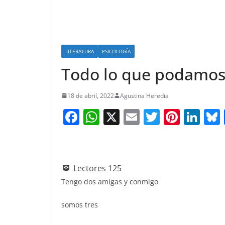
LITERATURA
PSICOLOGÍA
Todo lo que podamo
18 de abril, 2022
Agustina Heredia
F
W
X
E
T
Pi
Li
a
h
m
w
nt
n
c
at
ai
itt
er
k
e
s
l
er
e
e
Lectores
125
b
A
st
dI
Tengo dos amigas y conmigo
o
p
n
somos tres
o
p