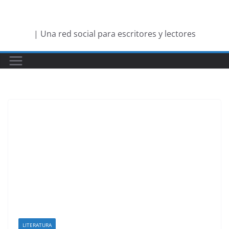
Saltar
al
| Una red social para escritores y lectores
contenido
LITERATURA