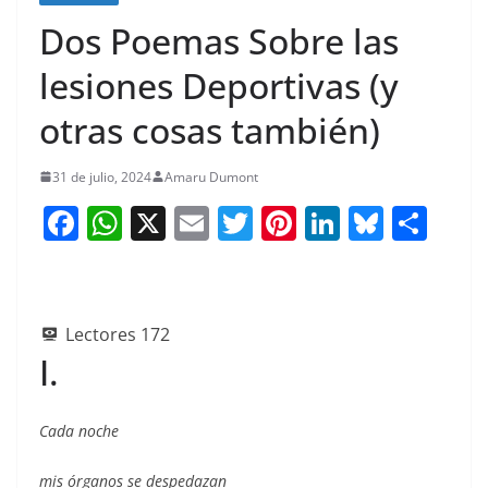
Dos Poemas Sobre las
lesiones Deportivas (y
otras cosas también)
31 de julio, 2024
Amaru Dumont
F
W
X
E
T
Pi
Li
Bl
S
a
h
m
w
nt
n
u
h
c
at
ai
itt
er
k
e
ar
e
s
l
er
e
e
sk
e
Lectores
172
b
A
st
dI
y
I.
o
p
n
o
p
Cada noche
k
mis órganos se despedazan