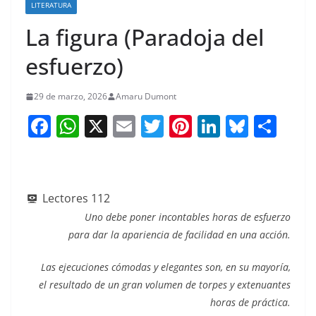
LITERATURA
La figura (Paradoja del
esfuerzo)
29 de marzo, 2026
Amaru Dumont
F
W
X
E
T
Pi
Li
Bl
S
a
h
m
w
nt
n
u
h
c
at
ai
itt
er
k
e
ar
e
s
l
er
e
e
sk
e
Lectores
112
b
A
st
dI
y
Uno debe poner incontables horas de esfuerzo
o
p
n
para dar la apariencia de facilidad en una acción.
o
p
Las ejecuciones cómodas y elegantes son, en su mayoría,
k
el resultado de un gran volumen de torpes y extenuantes
horas de práctica.