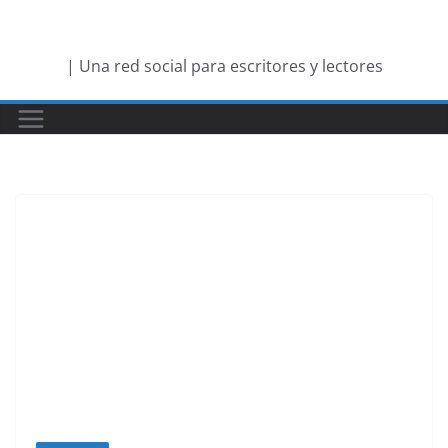
Saltar
al
| Una red social para escritores y lectores
contenido