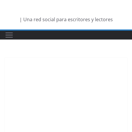
Saltar
al
| Una red social para escritores y lectores
contenido