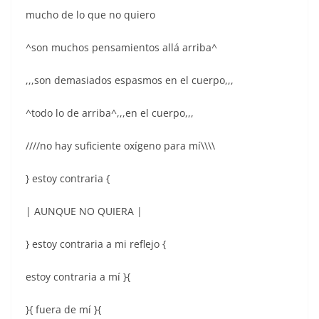
mucho de lo que no quiero
^son muchos pensamientos allá arriba^
,,,son demasiados espasmos en el cuerpo,,,
^todo lo de arriba^,,,en el cuerpo,,,
////no hay suficiente oxígeno para mí\\\\
} estoy contraria {
| AUNQUE NO QUIERA |
} estoy contraria a mi reflejo {
estoy contraria a mí }{
}{ fuera de mí }{