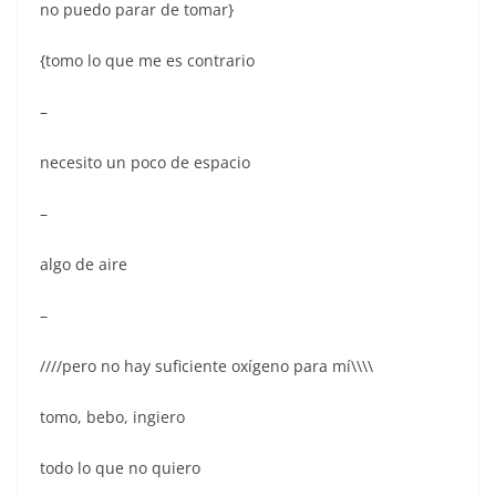
b
A
st
dI
y
no puedo parar de tomar}
o
p
n
{tomo lo que me es contrario
o
p
k
–
necesito un poco de espacio
–
algo de aire
–
////pero no hay suficiente oxígeno para mí\\\\
tomo, bebo, ingiero
todo lo que no quiero