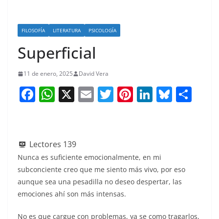
FILOSOFÍA
LITERATURA
PSICOLOGÍA
Superficial
11 de enero, 2025
David Vera
F
W
X
E
T
Pi
Li
Bl
S
a
h
m
w
nt
n
u
h
c
at
ai
itt
er
k
e
ar
e
s
l
er
e
e
sk
e
Lectores
139
b
A
st
dI
y
Nunca es suficiente emocionalmente, en mi
o
p
n
subconciente creo que me siento más vivo, por eso
aunque sea una pesadilla no deseo despertar, las
o
p
emociones ahí son más intensas.
k
No es que cargue con problemas, ya se como tragarlos,