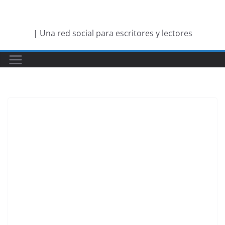
Saltar
al
| Una red social para escritores y lectores
contenido