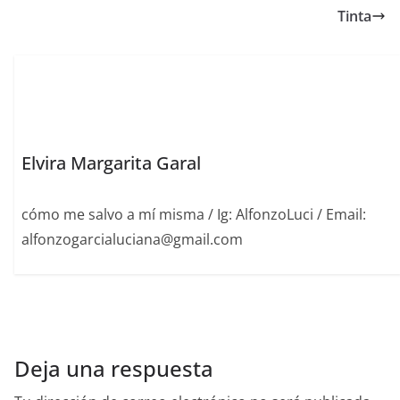
b
A
st
dI
y
Tinta
o
p
n
o
p
k
Elvira Margarita Garal
cómo me salvo a mí misma / Ig: AlfonzoLuci / Email:
alfonzogarcialuciana@gmail.com
Deja una respuesta