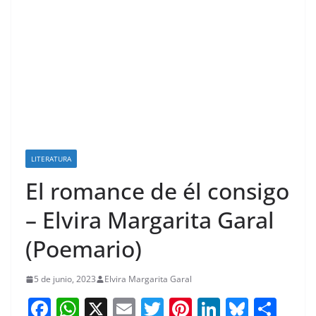
LITERATURA
El romance de él consigo
– Elvira Margarita Garal
(Poemario)
5 de junio, 2023
Elvira Margarita Garal
F
W
X
E
T
Pi
Li
Bl
S