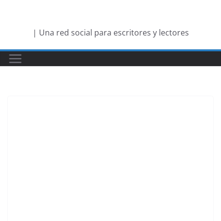
Saltar
al
| Una red social para escritores y lectores
contenido