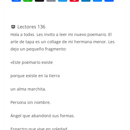
a
h
m
w
nt
n
u
h
c
at
ai
itt
er
k
e
ar
e
s
l
er
e
e
sk
e
Lectores
136
b
A
st
dI
y
Hola a todxs. Les invito a leer mi nuevo poemario. El
o
p
n
arte de tapa es un collage de mi hermana menor. Les
dejo un pequeño fragmento:
o
p
k
«Este poemario existe
porque existe en la tierra
un alma marchita.
Persona sin nombre.
Ángel que abandonó sus formas.
Espectro que vive en soledad.