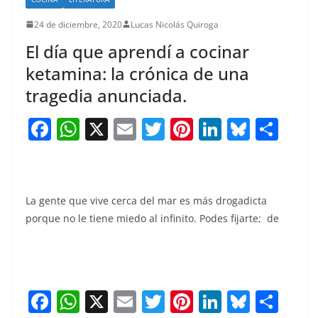
24 de diciembre, 2020
Lucas Nicolás Quiroga
El día que aprendí a cocinar
ketamina: la crónica de una
tragedia anunciada.
F
W
X
E
T
Pi
Li
Bl
S
a
h
m
w
nt
n
u
h
c
at
ai
itt
er
k
e
ar
e
s
l
er
e
e
sk
e
La gente que vive cerca del mar es más drogadicta
b
A
st
dI
y
porque no le tiene miedo al infinito. Podes fijarte; de
o
p
n
o
p
k
F
W
X
E
T
Pi
Li
Bl
S