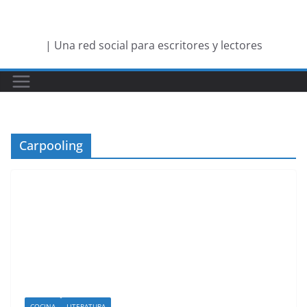
Saltar
al
| Una red social para escritores y lectores
contenido
Carpooling
COCINA
LITERATURA