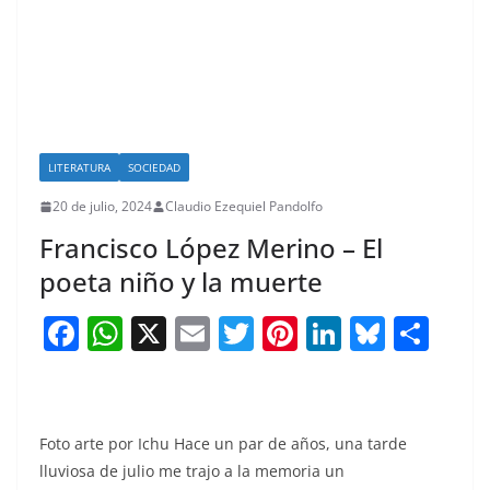
LITERATURA
SOCIEDAD
20 de julio, 2024
Claudio Ezequiel Pandolfo
Francisco López Merino – El
poeta niño y la muerte
F
W
X
E
T
Pi
Li
Bl
S
a
h
m
w
nt
n
u
h
c
at
ai
itt
er
k
e
ar
e
s
l
er
e
e
sk
e
Foto arte por Ichu Hace un par de años, una tarde
b
A
st
dI
y
lluviosa de julio me trajo a la memoria un