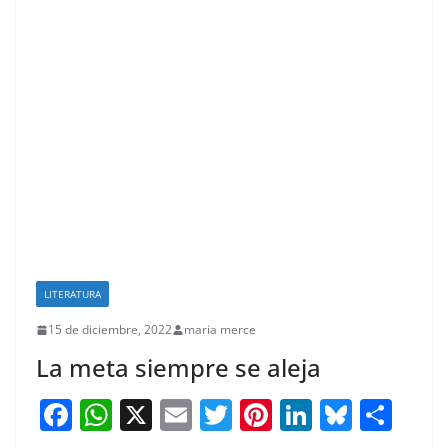
LITERATURA
15 de diciembre, 2022
maria merce
La meta siempre se aleja
F
W
X
E
T
Pi
Li
Bl
S
a
h
m
w
nt
n
u
h