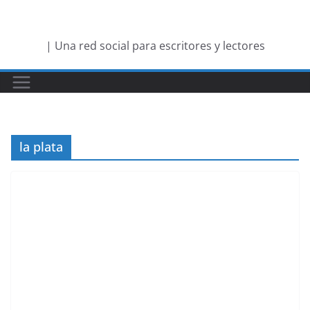
Saltar
al
| Una red social para escritores y lectores
contenido
la plata