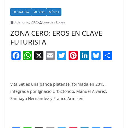
LITERATURA
MEDIOS
MÚSICA
8 de junio, 2025
Lourdes López
ZONA CERO: EROS EN CLAVE
FUTURISTA
F
W
X
E
T
Pi
Li
Bl
S
a
h
m
w
nt
n
u
h
c
at
ai
itt
er
k
e
ar
e
s
l
er
e
e
sk
e
Vita Set es una banda platense, formada en 2015,
b
A
st
dI
y
integrada por Ignacio Urbiztondo, Manuel Alvarez,
o
p
n
Santiago Hernández y Franco Armisen.
o
p
k