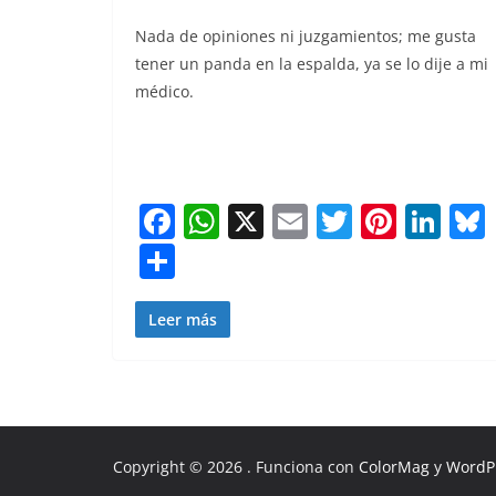
b
A
st
dI
e
Nada de opiniones ni juzgamientos; me gusta
o
p
n
tener un panda en la espalda, ya se lo dije a mi
o
p
médico.
k
F
W
X
E
T
Pi
Li
a
h
m
w
nt
n
S
c
at
ai
itt
er
k
h
e
s
l
er
e
e
ar
Leer más
b
A
st
dI
e
o
p
n
o
p
k
Copyright © 2026
. Funciona con
ColorMag
y
WordP