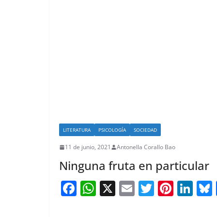
LITERATURA
PSICOLOGÍA
SOCIEDAD
11 de junio, 2021
Antonella Corallo Bao
Ninguna fruta en particular
F
W
X
E
T
Pi
Li
a
h
m
w
nt
n