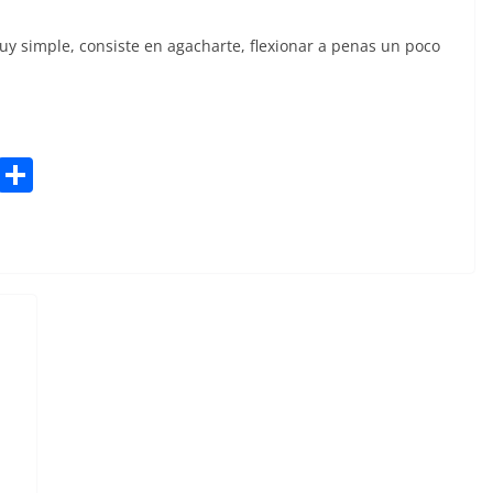
e
ar
sk
e
uy simple, consiste en agacharte, flexionar a penas un poco
y
Bl
S
u
h
e
ar
sk
e
y