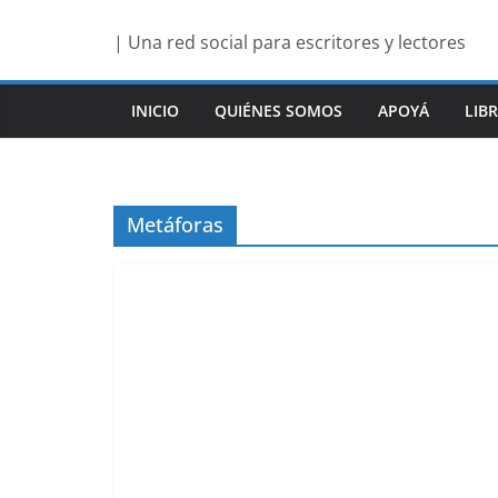
Saltar
| Una red social para escritores y lectores
al
contenido
INICIO
QUIÉNES SOMOS
APOYÁ
LIB
Metáforas