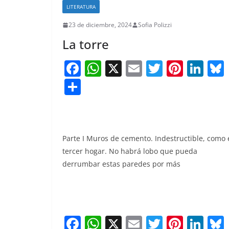
LITERATURA
23 de diciembre, 2024
Sofia Polizzi
La torre
F
W
X
E
T
Pi
Li
a
h
m
w
nt
n
S
c
at
ai
itt
er
k
h
e
s
l
er
e
e
ar
b
A
st
dI
e
Parte I Muros de cemento. Indestructible, como 
o
p
n
tercer hogar. No habrá lobo que pueda
o
p
derrumbar estas paredes por más
k
F
W
X
E
T
Pi
Li