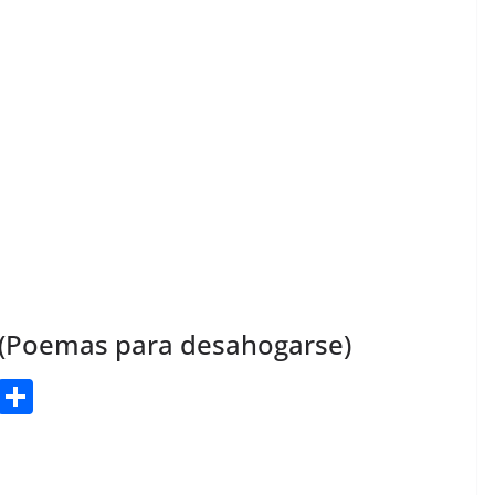
 (Poemas para desahogarse)
Bl
S
u
h
e
ar