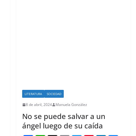
o
p
k
LITERATURA
SOCIEDAD
8 de abril, 2024
Manuela González
No se puede salvar a un
ángel luego de su caída