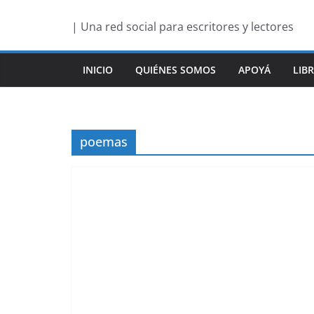
Saltar
| Una red social para escritores y lectores
al
contenido
INICIO
QUIÉNES SOMOS
APOYÁ
LIB
poemas