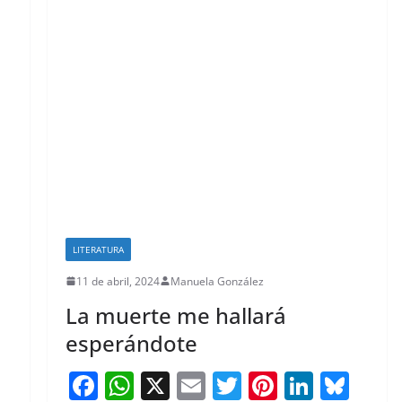
k
LITERATURA
11 de abril, 2024
Manuela González
Bl
La muerte me hallará
u
esperándote
e
F
W
X
E
T
Pi
Li
Bl