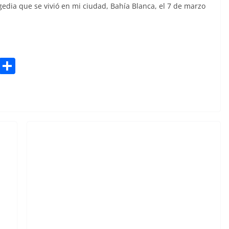
sk
e
gedia que se vivió en mi ciudad, Bahía Blanca, el 7 de marzo
y
Bl
S
u
h
e
ar
sk
e
y