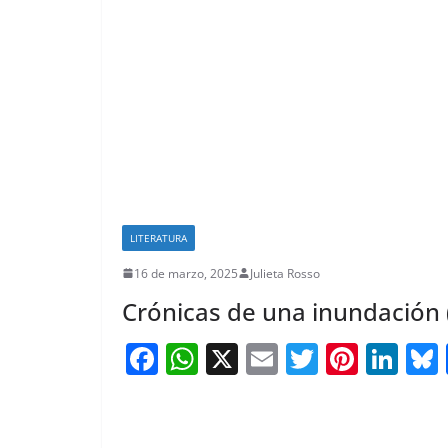
LITERATURA
16 de marzo, 2025
Julieta Rosso
Crónicas de una inundación
F
W
X
E
T
Pi
Li
a
h
m
w
nt
n
c
at
ai
itt
er
k