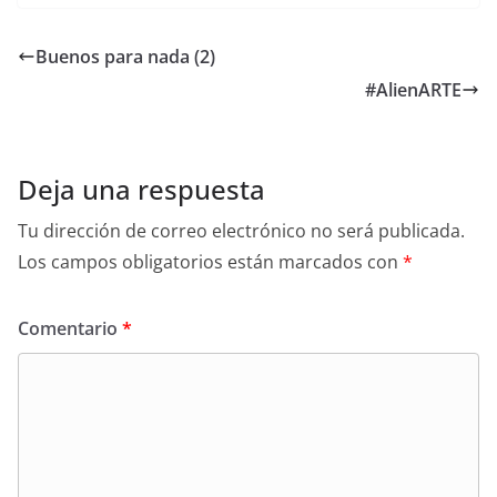
c
at
ai
itt
er
k
e
ar
e
s
l
er
e
e
sk
e
Buenos para nada (2)
b
A
st
dI
y
#AlienARTE
o
p
n
o
p
k
Deja una respuesta
Tu dirección de correo electrónico no será publicada.
Los campos obligatorios están marcados con
*
Comentario
*