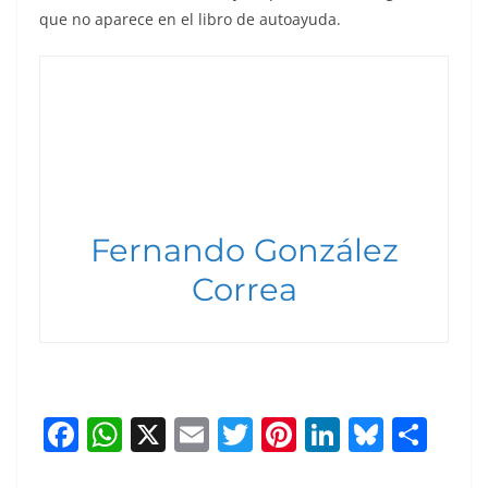
que no aparece en el libro de autoayuda.
Fernando González
Correa
F
W
X
E
T
Pi
Li
Bl
S
a
h
m
w
nt
n
u
h