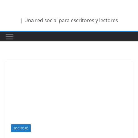
Saltar
al
| Una red social para escritores y lectores
contenido
SOCIEDAD