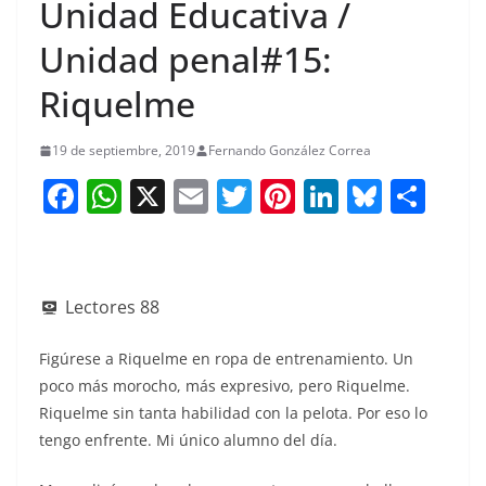
Unidad Educativa /
Unidad penal#15:
Riquelme
19 de septiembre, 2019
Fernando González Correa
F
W
X
E
T
Pi
Li
Bl
S
a
h
m
w
nt
n
u
h
c
at
ai
itt
er
k
e
ar
e
s
l
er
e
e
sk
e
Lectores
88
b
A
st
dI
y
o
p
n
Figúrese a Riquelme en ropa de entrenamiento. Un
poco más morocho, más expresivo, pero Riquelme.
o
p
Riquelme sin tanta habilidad con la pelota. Por eso lo
k
tengo enfrente. Mi único alumno del día.