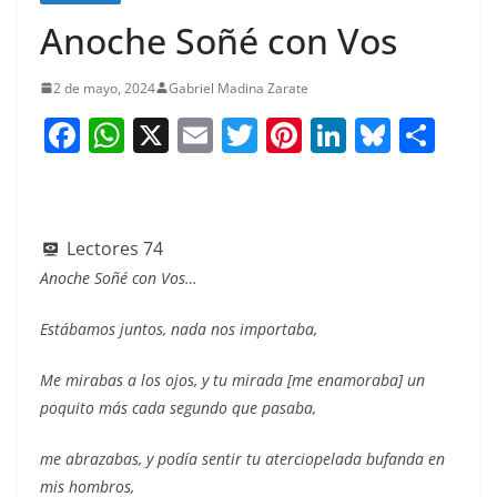
Anoche Soñé con Vos
2 de mayo, 2024
Gabriel Madina Zarate
F
W
X
E
T
Pi
Li
Bl
S
a
h
m
w
nt
n
u
h
c
at
ai
itt
er
k
e
ar
e
s
l
er
e
e
sk
e
Lectores
74
b
A
st
dI
y
Anoche Soñé con Vos…
o
p
n
Estábamos juntos, nada nos importaba,
o
p
k
Me mirabas a los ojos, y tu mirada [me enamoraba] un
poquito más cada segundo que pasaba,
me abrazabas, y podía sentir tu aterciopelada bufanda en
mis hombros,