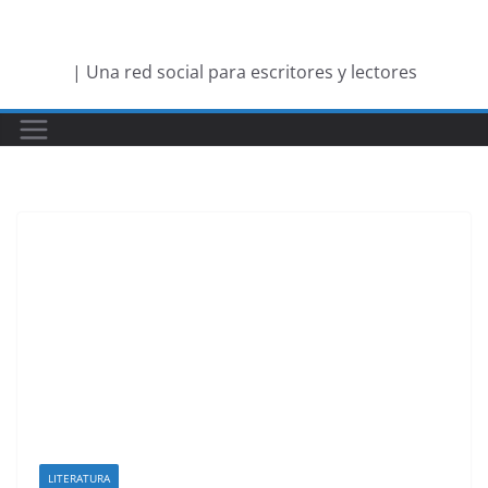
Saltar
al
| Una red social para escritores y lectores
contenido
LITERATURA