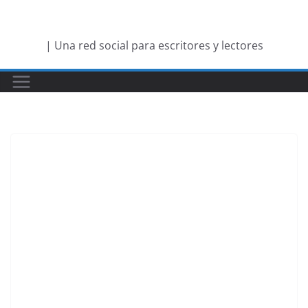
Saltar
al
| Una red social para escritores y lectores
contenido