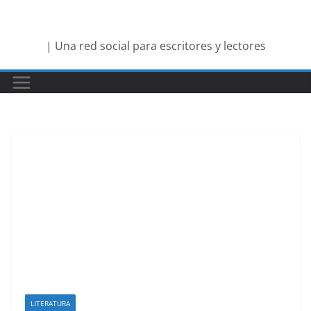
Saltar
al
| Una red social para escritores y lectores
contenido
LITERATURA