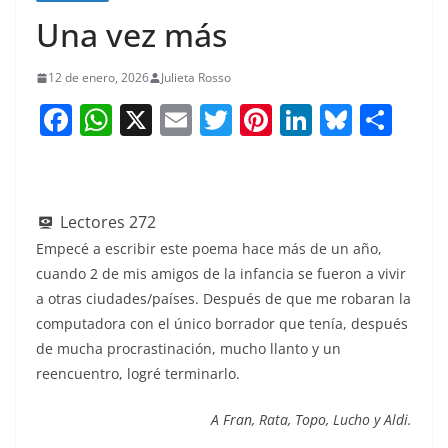
Una vez más
12 de enero, 2026
Julieta Rosso
F
W
X
E
T
Pi
Li
Bl
S
a
h
m
w
nt
n
u
h
c
at
ai
itt
er
k
e
ar
e
s
l
er
e
e
sk
e
Lectores
272
b
A
st
dI
y
Empecé a escribir este poema hace más de un año,
o
p
n
cuando 2 de mis amigos de la infancia se fueron a vivir
a otras ciudades/países. Después de que me robaran la
o
p
computadora con el único borrador que tenía, después
k
de mucha procrastinación, mucho llanto y un
reencuentro, logré terminarlo.
A Fran, Rata, Topo, Lucho y Aldi.