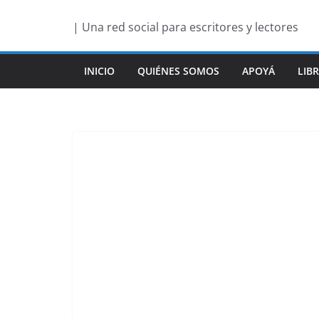
Saltar
| Una red social para escritores y lectores
al
contenido
INICIO
QUIÉNES SOMOS
APOYÁ
LIB