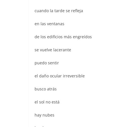
o
p
n
cuando la tarde se refleja
o
p
k
en las ventanas
de los edificios más engreídos
se vuelve lacerante
puedo sentir
el daño ocular irreversible
busco atrás
el sol no está
hay nubes