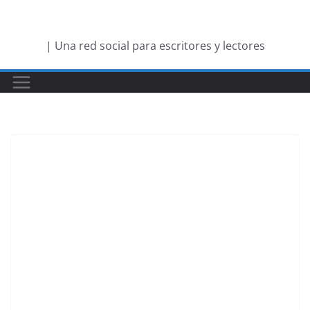
Saltar
al
| Una red social para escritores y lectores
contenido