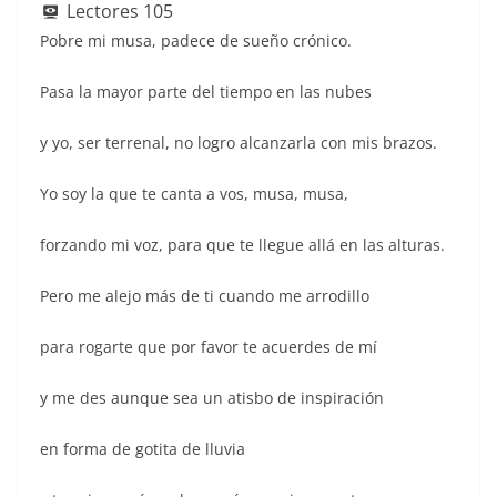
e
s
l
er
e
e
sk
e
Lectores
105
b
A
st
dI
y
Pobre mi musa, padece de sueño crónico.
o
p
n
Pasa la mayor parte del tiempo en las nubes
o
p
k
y yo, ser terrenal, no logro alcanzarla con mis brazos.
Yo soy la que te canta a vos, musa, musa,
forzando mi voz, para que te llegue allá en las alturas.
Pero me alejo más de ti cuando me arrodillo
para rogarte que por favor te acuerdes de mí
y me des aunque sea un atisbo de inspiración
en forma de gotita de lluvia