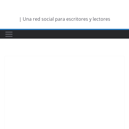
Saltar
al
| Una red social para escritores y lectores
contenido