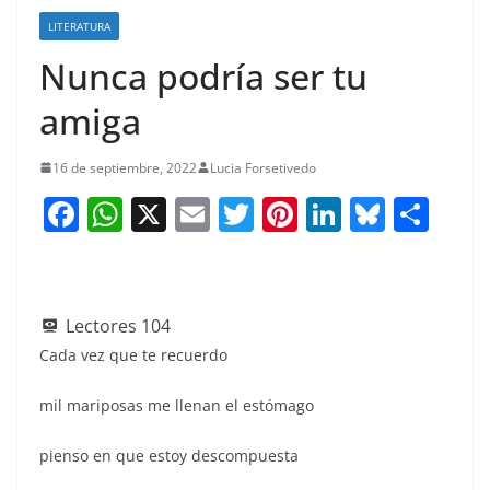
LITERATURA
Nunca podría ser tu
amiga
16 de septiembre, 2022
Lucia Forsetivedo
F
W
X
E
T
Pi
Li
Bl
S
a
h
m
w
nt
n
u
h
c
at
ai
itt
er
k
e
ar
e
s
l
er
e
e
sk
e
Lectores
104
b
A
st
dI
y
Cada vez que te recuerdo
o
p
n
mil mariposas me llenan el estómago
o
p
k
pienso en que estoy descompuesta