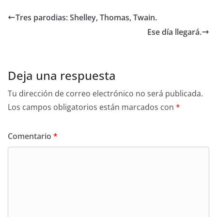
e
s
l
er
e
e
sk
e
Tres parodias: Shelley, Thomas, Twain.
b
A
st
dI
y
Ese día llegará.
o
p
n
o
p
k
Deja una respuesta
Tu dirección de correo electrónico no será publicada.
Los campos obligatorios están marcados con
*
Comentario
*