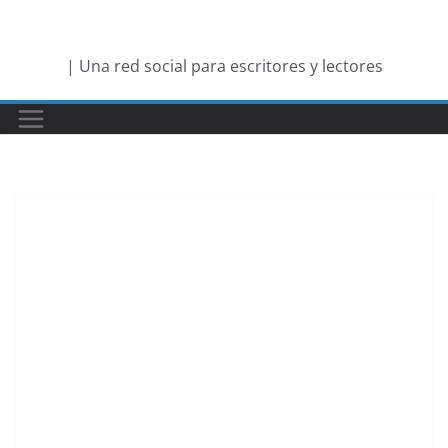
Saltar
al
| Una red social para escritores y lectores
contenido