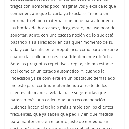
o
p
n
tragos con nombres poco imaginativos y explica lo que
contienen, aunque la carta ya lo aclare. Tiene bien
o
p
entrenado el tono maternal que pone para atender a
k
las hordas de borrachos y drogados o, incluso peor de
soportar, gente con una escasa noción de lo que está
pasando a su alrededor en cualquier momento de su
vida y con la suficiente prepotencia como para enojarse
cuando la realidad no es lo suficientemente didáctica.
Ante las preguntas repetitivas, repite, sin molestarse,
casi como en un estado automático. Y, cuando la
indecisión ya se convierte en un obstáculo demasiado
molesto para continuar atendiendo al resto de los
clientes, de manera velada hace sugerencias que
parecen más una orden que una recomendación.
Quienes hacen el trabajo más simple son los clientes
frecuentes, que ya saben qué pedir y en qué medida
para mantenerse en el punto justo de ebriedad sin
gastar más que el presupuesto ya delimitado para esa