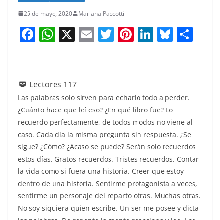
25 de mayo, 2020
Mariana Paccotti
F
W
X
E
T
Pi
Li
Bl
S
a
h
m
w
nt
n
u
h
c
at
ai
itt
er
k
e
ar
e
s
l
er
e
e
sk
e
Lectores
117
b
A
st
dI
y
Las palabras solo sirven para echarlo todo a perder.
o
p
n
¿Cuánto hace que leí eso? ¿En qué libro fue? Lo
recuerdo perfectamente, de todos modos no viene al
o
p
caso. Cada día la misma pregunta sin respuesta. ¿Se
k
sigue? ¿Cómo? ¿Acaso se puede? Serán solo recuerdos
estos días. Gratos recuerdos. Tristes recuerdos. Contar
la vida como si fuera una historia. Creer que estoy
dentro de una historia. Sentirme protagonista a veces,
sentirme un personaje del reparto otras. Muchas otras.
No soy siquiera quien escribe. Un ser me posee y dicta