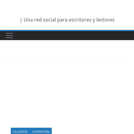
Saltar
al
| Una red social para escritores y lectores
contenido
FILOSOFÍA
LITERATURA