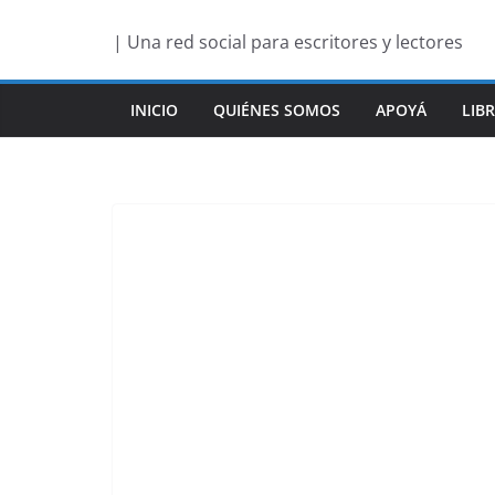
Saltar
| Una red social para escritores y lectores
al
contenido
INICIO
QUIÉNES SOMOS
APOYÁ
LIB