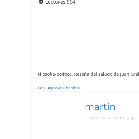
Lectores
564
b
A
st
dI
o
p
n
o
p
k
Filosofía-política. Reseña del saludo de Juan Gr
Los-juegos-del-hambre
martin
martinmasoero.blogspo