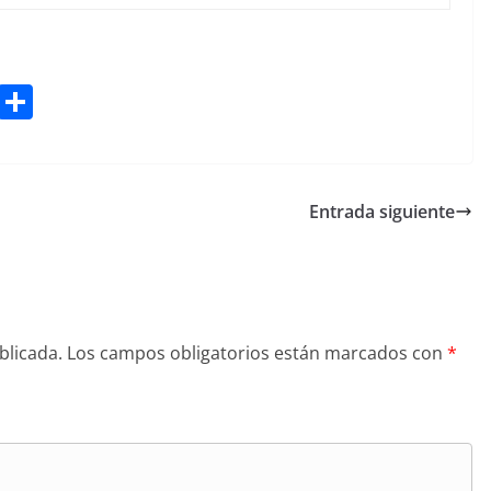
Bl
S
u
h
e
ar
sk
e
Entrada siguiente
y
blicada.
Los campos obligatorios están marcados con
*