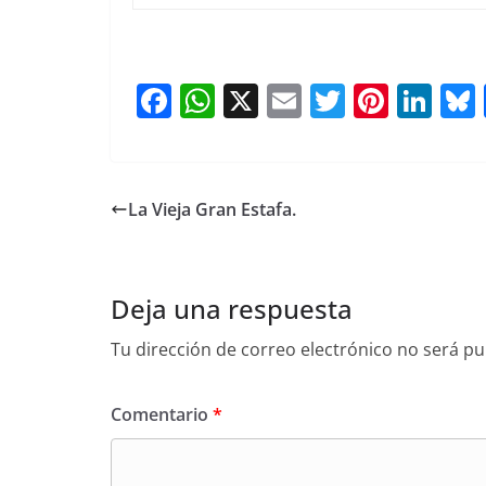
F
W
X
E
T
Pi
Li
a
h
m
w
nt
n
c
at
ai
itt
er
k
e
s
l
er
e
e
La Vieja Gran Estafa.
b
A
st
dI
o
p
n
o
p
Deja una respuesta
k
Tu dirección de correo electrónico no será pu
Comentario
*