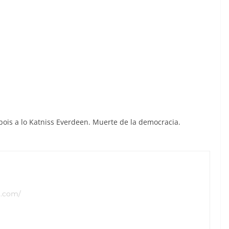
y
abois a lo Katniss Everdeen. Muerte de la democracia.
t.com/