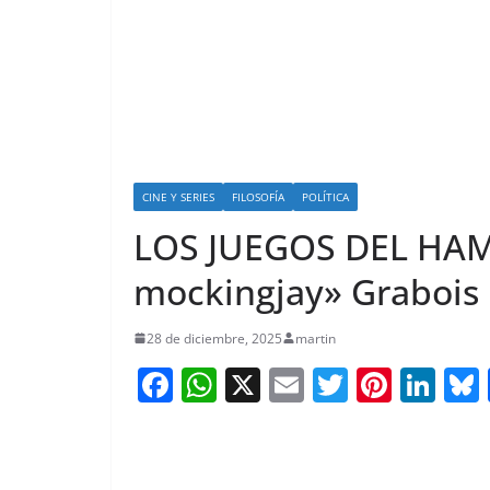
CINE Y SERIES
FILOSOFÍA
POLÍTICA
LOS JUEGOS DEL HAM
mockingjay» Grabois
28 de diciembre, 2025
martin
F
W
X
E
T
Pi
Li
a
h
m
w
nt
n
c
at
ai
itt
er
k
e
s
l
er
e
e