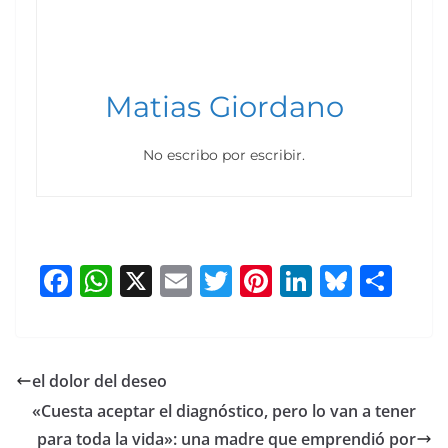
Matias Giordano
No escribo por escribir.
F
W
X
E
T
Pi
Li
Bl
S
a
h
m
w
nt
n
u
h
c
at
ai
itt
er
k
e
ar
e
s
l
er
e
e
sk
e
el dolor del deseo
b
A
st
dI
y
«Cuesta aceptar el diagnóstico, pero lo van a tener
o
p
n
para toda la vida»: una madre que emprendió por