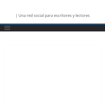
Saltar
al
| Una red social para escritores y lectores
contenido