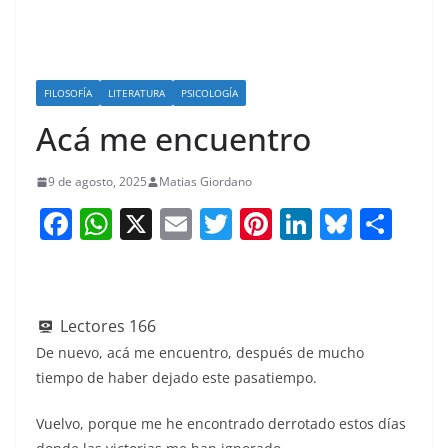
FILOSOFÍA
LITERATURA
PSICOLOGÍA
Acá me encuentro
9 de agosto, 2025
Matias Giordano
F
W
X
E
T
Pi
Li
Bl
S
a
h
m
w
nt
n
u
h
c
at
ai
itt
er
k
e
ar
e
s
l
er
e
e
sk
e
Lectores
166
b
A
st
dI
y
De nuevo, acá me encuentro, después de mucho
o
p
n
tiempo de haber dejado este pasatiempo.
o
p
Vuelvo, porque me he encontrado derrotado estos días
k