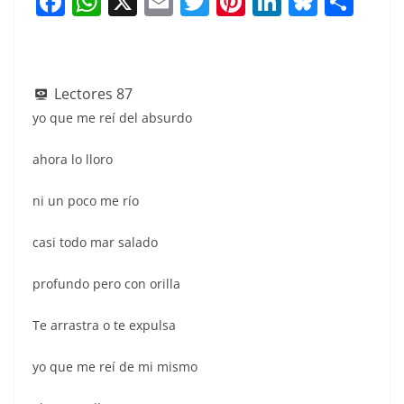
F
W
X
E
T
Pi
Li
Bl
S
a
h
m
w
nt
n
u
h
c
at
ai
itt
er
k
e
ar
e
s
l
er
e
e
sk
e
Lectores
87
b
A
st
dI
y
yo que me reí del absurdo
o
p
n
ahora lo lloro
o
p
k
ni un poco me río
casi todo mar salado
profundo pero con orilla
Te arrastra o te expulsa
yo que me reí de mi mismo