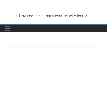
Saltar
al
| Una red social para escritores y lectores
contenido