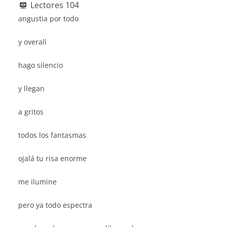
e
s
l
er
e
e
sk
e
Lectores
104
b
A
st
dI
y
angustia por todo
o
p
n
y overall
o
p
k
hago silencio
y llegan
a gritos
todos los fantasmas
ojalá tu risa enorme
me ilumine
pero ya todo espectra