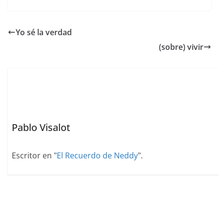
c
at
ai
itt
er
k
e
ar
e
s
l
er
e
e
sk
e
Yo sé la verdad
b
A
st
dI
y
(sobre) vivir
o
p
n
o
p
k
Pablo Visalot
Escritor en "
El Recuerdo de Neddy
".