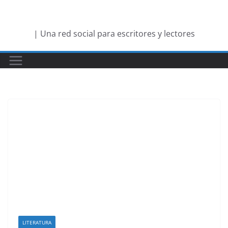
Saltar
al
| Una red social para escritores y lectores
contenido
LITERATURA