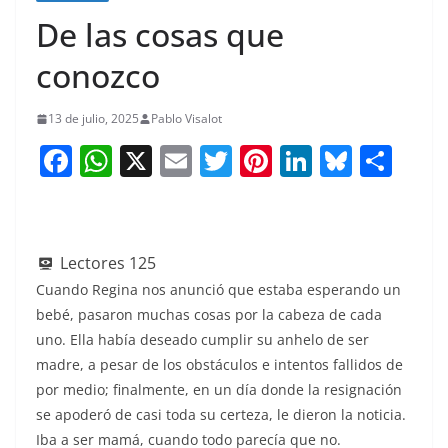
De las cosas que
conozco
13 de julio, 2025
Pablo Visalot
F
W
X
E
T
Pi
Li
Bl
S
a
h
m
w
nt
n
u
h
c
at
ai
itt
er
k
e
ar
e
s
l
er
e
e
sk
e
Lectores
125
b
A
st
dI
y
Cuando Regina nos anunció que estaba esperando un
o
p
n
bebé, pasaron muchas cosas por la cabeza de cada
uno. Ella había deseado cumplir su anhelo de ser
o
p
madre, a pesar de los obstáculos e intentos fallidos de
k
por medio; finalmente, en un día donde la resignación
se apoderó de casi toda su certeza, le dieron la noticia.
Iba a ser mamá, cuando todo parecía que no.