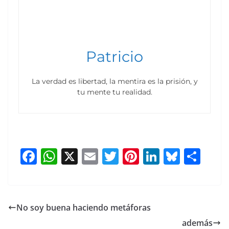
Patricio
La verdad es libertad, la mentira es la prisión, y
tu mente tu realidad.
F
W
X
E
T
Pi
Li
Bl
S
a
h
m
w
nt
n
u
h
c
at
ai
itt
er
k
e
ar
e
s
l
er
e
e
sk
e
No soy buena haciendo metáforas
b
A
st
dI
y
además