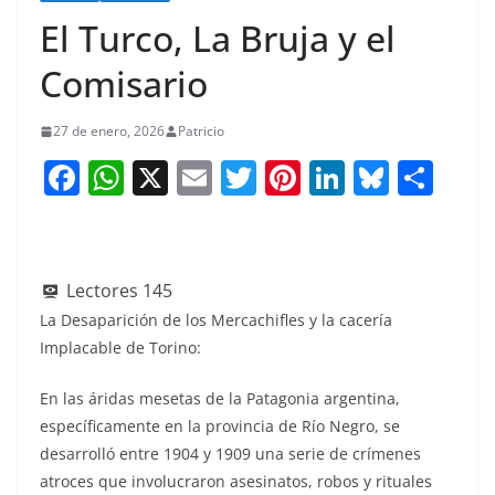
El Turco, La Bruja y el
Comisario
27 de enero, 2026
Patricio
F
W
X
E
T
Pi
Li
Bl
S
a
h
m
w
nt
n
u
h
c
at
ai
itt
er
k
e
ar
e
s
l
er
e
e
sk
e
Lectores
145
b
A
st
dI
y
La Desaparición de los Mercachifles y la cacería
o
p
n
Implacable de Torino:
o
p
En las áridas mesetas de la Patagonia argentina,
k
específicamente en la provincia de Río Negro, se
desarrolló entre 1904 y 1909 una serie de crímenes
atroces que involucraron asesinatos, robos y rituales