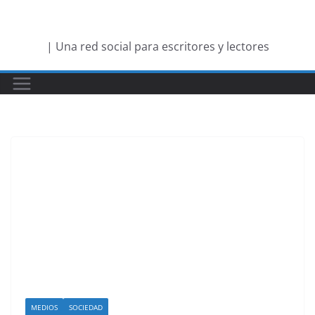
Saltar
al
| Una red social para escritores y lectores
contenido
MEDIOS
SOCIEDAD