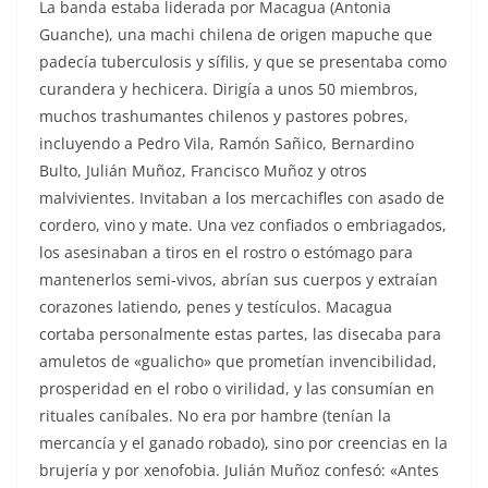
La banda estaba liderada por Macagua (Antonia
Guanche), una machi chilena de origen mapuche que
padecía tuberculosis y sífilis, y que se presentaba como
curandera y hechicera. Dirigía a unos 50 miembros,
muchos trashumantes chilenos y pastores pobres,
incluyendo a Pedro Vila, Ramón Sañico, Bernardino
Bulto, Julián Muñoz, Francisco Muñoz y otros
malvivientes. Invitaban a los mercachifles con asado de
cordero, vino y mate. Una vez confiados o embriagados,
los asesinaban a tiros en el rostro o estómago para
mantenerlos semi-vivos, abrían sus cuerpos y extraían
corazones latiendo, penes y testículos. Macagua
cortaba personalmente estas partes, las disecaba para
amuletos de «gualicho» que prometían invencibilidad,
prosperidad en el robo o virilidad, y las consumían en
rituales caníbales. No era por hambre (tenían la
mercancía y el ganado robado), sino por creencias en la
brujería y por xenofobia. Julián Muñoz confesó: «Antes