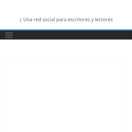
Saltar
al
| Una red social para escritores y lectores
contenido