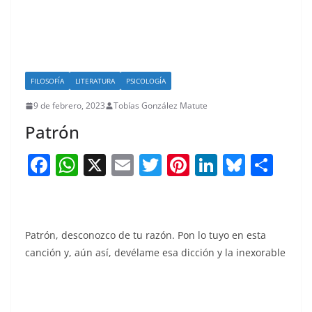
FILOSOFÍA
LITERATURA
PSICOLOGÍA
9 de febrero, 2023
Tobías González Matute
Patrón
F
W
X
E
T
Pi
Li
Bl
S
a
h
m
w
nt
n
u
h
c
at
ai
itt
er
k
e
ar
e
s
l
er
e
e
sk
e
Patrón, desconozco de tu razón. Pon lo tuyo en esta
b
A
st
dI
y
canción y, aún así, devélame esa dicción y la inexorable
o
p
n
o
p