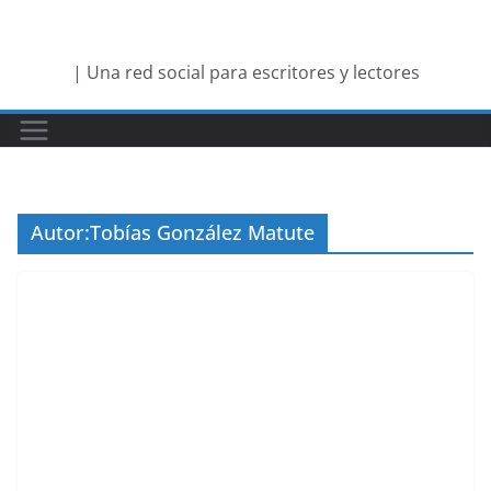
Saltar
al
| Una red social para escritores y lectores
contenido
Autor:
Tobías González Matute