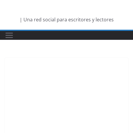
Saltar
al
| Una red social para escritores y lectores
contenido