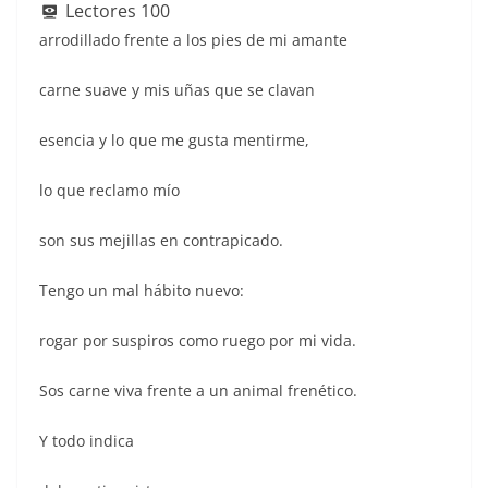
e
s
l
er
e
e
sk
e
Lectores
100
b
A
st
dI
y
arrodillado frente a los pies de mi amante
o
p
n
carne suave y mis uñas que se clavan
o
p
k
esencia y lo que me gusta mentirme,
lo que reclamo mío
son sus mejillas en contrapicado.
Tengo un mal hábito nuevo:
rogar por suspiros como ruego por mi vida.
Sos carne viva frente a un animal frenético.
Y todo indica