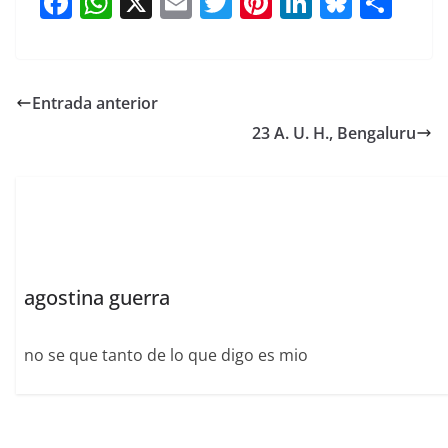
F
W
X
E
T
Pi
Li
Bl
S
a
h
m
w
nt
n
u
h
c
at
ai
itt
er
k
e
ar
e
s
l
er
e
e
sk
e
Entrada anterior
b
A
st
dI
y
23 A. U. H., Bengaluru
o
p
n
o
p
k
agostina guerra
no se que tanto de lo que digo es mio