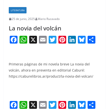
LITERATURA
25 de junio, 2025
Mario Rucavado
La novia del volcán
F
W
X
E
T
Pi
Li
Bl
S
a
h
m
w
nt
n
u
h
c
at
ai
itt
er
k
e
ar
e
s
l
er
e
e
sk
e
Primeras páginas de mi novela breve La novia del
b
A
st
dI
y
volcán, ahora en preventa en editorial Caburé:
o
p
n
https://caburelibros.ar/product/la-novia-del-volcan/
o
p
k
F
W
X
E
T
Pi
Li
Bl
S