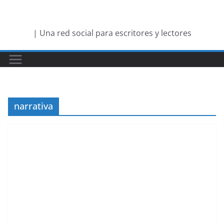
Saltar
al
| Una red social para escritores y lectores
contenido
narrativa