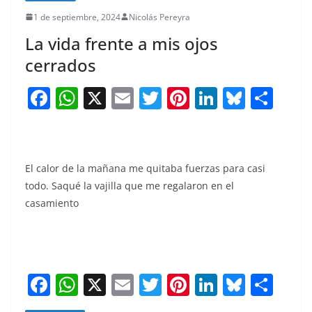
1 de septiembre, 2024
Nicolás Pereyra
La vida frente a mis ojos
cerrados
F
W
X
E
T
Pi
Li
Bl
S
a
h
m
w
nt
n
u
h
c
at
ai
itt
er
k
e
ar
e
s
l
er
e
e
sk
e
El calor de la mañana me quitaba fuerzas para casi
b
A
st
dI
y
todo. Saqué la vajilla que me regalaron en el
o
p
n
casamiento
o
p
k
F
W
X
E
T
Pi
Li
Bl
S
a
h
m
w
nt
n
u
h