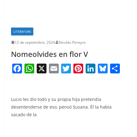
LITERATURA
12 de septiembre, 2024
Nicolás Pereyra
Nomeolvides en flor V
F
W
X
E
T
Pi
Li
Bl
S
a
h
m
w
nt
n
u
h
c
at
ai
itt
er
k
e
ar
e
s
l
er
e
e
sk
e
Lucio les dio todo y su propia hija pretendía
b
A
st
dI
y
desentenderse de eso, pensó Susana. Él la había
o
p
n
sacado de la
o
p
k