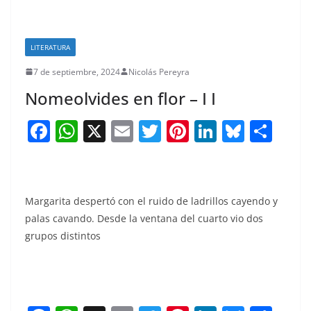
LITERATURA
7 de septiembre, 2024
Nicolás Pereyra
Nomeolvides en flor – I I
F
W
X
E
T
Pi
Li
Bl
S
a
h
m
w
nt
n
u
h
c
at
ai
itt
er
k
e
ar
e
s
l
er
e
e
sk
e
Margarita despertó con el ruido de ladrillos cayendo y
b
A
st
dI
y
palas cavando. Desde la ventana del cuarto vio dos
o
p
n
grupos distintos
o
p
k