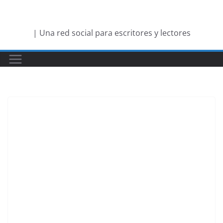
Saltar
al
| Una red social para escritores y lectores
contenido