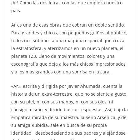
b
A
st
dI
y
¡Ar! Como las dos letras con las que empieza nuestro
o
p
n
país.
o
p
Ar es una de esas obras que cobran un doble sentido.
k
Para grandes y chicos, con pequeños guiños al público,
todos nos subimos a una máquina espacial que cruza
la estratósfera, y aterrizamos en un nuevo planeta, el
planeta TZ3. Lleno de movimientos, colores y una
escenografía que deja a los más chicos impresionados
y a los más grandes con una sonrisa en la cara.
«Ar», escrita y dirigida por Javier Ahumada, cuenta la
historia de un extra-terrestre, que no se siente a gusto
con su piel, ni con sus manos, ni con sus ojos, ni
consigo mismo, y decide buscar respuestas. Así, bajo la
empática mirada de su maestra, la Seño Arsénica, y de
su amiga Rubidia, sale en busca de su propia
identidad, desobedeciendo a sus padres y alejándose