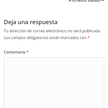
A Ernesto Sabato
o
p
n
o
p
k
Deja una respuesta
Tu dirección de correo electrónico no será publicada.
Los campos obligatorios están marcados con
*
Comentario
*