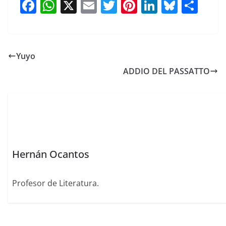
F
W
X
E
T
Pi
Li
Bl
S
a
h
m
w
nt
n
u
h
c
at
ai
itt
er
k
e
ar
e
s
l
er
e
e
sk
e
Yuyo
b
A
st
dI
y
ADDIO DEL PASSATTO
o
p
n
o
p
k
Hernán Ocantos
Profesor de Literatura.