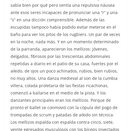
sabía bien por qué pero sentía una repulsiva náusea
ante esos seres incapaces de pronunciar una “r” y una
“s” en una dicción comprensible. Además de las
escupidas tampoco había podido evitar meterse en el
baño para ver los pitos de los rugbiers. Un par de veces
en la noche, nada más. Y en un momento determinado
de la parranda, aparecieron los mellizos: jóvenes,
delgados, fibrosos por las trescientas abdominales
repetidas a diario en el patio de su casa, fuertes por el
aikido, de ojos un poco achinados, rubios, bien rubios,
no muy altos. Una danza medieval al son de la cumbia
villera, colada proletaria de las fiestas ricachonas,
comenzó a bailarse en el medio de la pista. Y los
danzantes principales eran los mellizos. Porque de
pronto el ballet se conmovió con la cópula del pogo de
trompadas de scrum y patadas de aikido sin técnica.
Los mellizos espalda con espalda contra cinco, siete,
veinte egresados musculosos con los bíceps inyectados