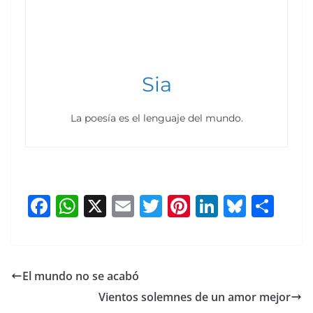
Sia
La poesía es el lenguaje del mundo.
F
W
X
E
T
Pi
Li
Bl
S
a
h
m
w
nt
n
u
h
c
at
ai
itt
er
k
e
ar
e
s
l
er
e
e
sk
e
El mundo no se acabó
b
A
st
dI
y
Vientos solemnes de un amor mejor