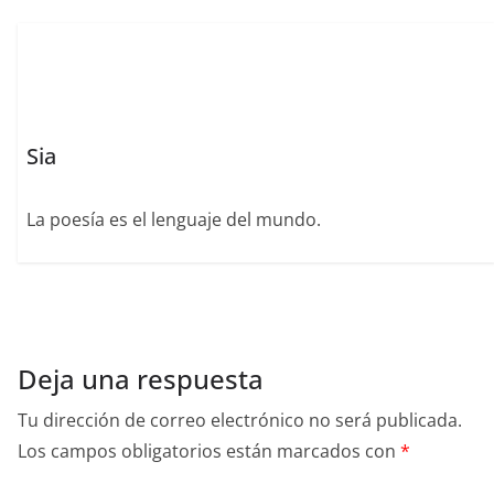
o
p
n
o
p
k
Sia
La poesía es el lenguaje del mundo.
Deja una respuesta
Tu dirección de correo electrónico no será publicada.
Los campos obligatorios están marcados con
*