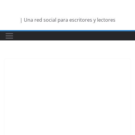
Saltar
al
| Una red social para escritores y lectores
contenido