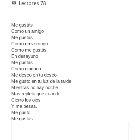
e
s
l
er
e
e
sk
e
Lectores
78
b
A
st
dI
y
o
p
n
Me gustás
o
p
Como un amigo
k
Me gustás
Como un verdugo
Como me gustás
En desayuno
Me gustás
Como ninguno
Me deseo en tu deseo
Me gusto en tu luz de la tarde
Mientras no hay noche
Mas repleta que cuando
Cierro los ojos
Y me besas.
Me gusto,
Me gustás.