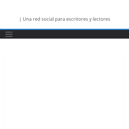
Saltar
al
| Una red social para escritores y lectores
contenido