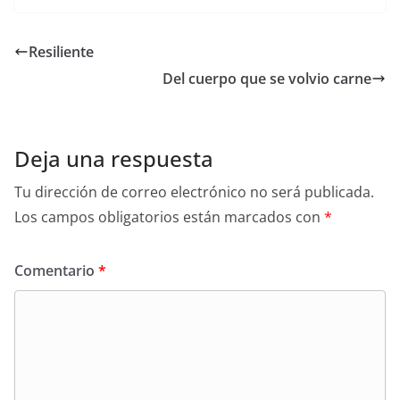
c
at
ai
itt
er
k
e
ar
e
s
l
er
e
e
sk
e
Resiliente
b
A
st
dI
y
Del cuerpo que se volvio carne
o
p
n
o
p
k
Deja una respuesta
Tu dirección de correo electrónico no será publicada.
Los campos obligatorios están marcados con
*
Comentario
*