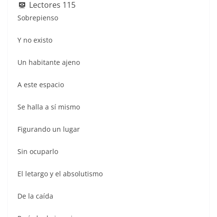
e
s
l
er
e
e
sk
e
Lectores
115
b
A
st
dI
y
Sobrepienso
o
p
n
Y no existo
o
p
k
Un habitante ajeno
A este espacio
Se halla a sí mismo
Figurando un lugar
Sin ocuparlo
El letargo y el absolutismo
De la caída