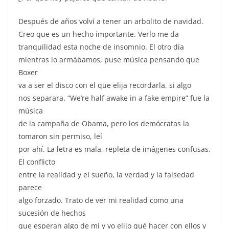
o
p
n
o
p
Después de años volví a tener un arbolito de navidad.
k
Creo que es un hecho importante. Verlo me da
tranquilidad esta noche de insomnio. El otro día
mientras lo armábamos, puse música pensando que
Boxer
va a ser el disco con el que elija recordarla, si algo
nos separara. “We’re half awake in a fake empire” fue la
música
de la campaña de Obama, pero los demócratas la
tomaron sin permiso, leí
por ahí. La letra es mala, repleta de imágenes confusas.
El conflicto
entre la realidad y el sueño, la verdad y la falsedad
parece
algo forzado. Trato de ver mi realidad como una
sucesión de hechos
que esperan algo de mí y yo elijo qué hacer con ellos y