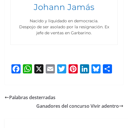
Johann Jamás
Nacido y liquidado en democracia.
Despojo de ser asolado por la resignación. Ex
jefe de ventas en Garbarino.
F
W
X
E
T
Pi
Li
Bl
S
a
h
m
w
nt
n
u
h
c
at
ai
itt
er
k
e
ar
e
s
l
er
e
e
sk
e
Palabras desterradas
b
A
st
dI
y
Ganadores del concurso Vivir adentro
o
p
n
o
p