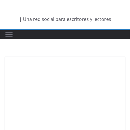
Saltar
al
| Una red social para escritores y lectores
contenido