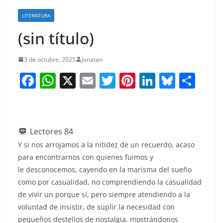
LITERATURA
(sin título)
3 de octubre, 2025
Jonatan
F
W
X
E
T
Pi
Li
Bl
S
a
h
m
w
nt
n
u
h
c
at
ai
itt
er
k
e
ar
e
s
l
er
e
e
sk
e
Lectores
84
b
A
st
dI
y
Y si nos arrojamos a la nitidez de un recuerdo, acaso
o
p
n
para encontrarnos con quienes fuimos y
le desconocemos, cayendo en la marisma del sueño
o
p
como por casualidad, no comprendiendo la casualidad
k
de vivir un porque sí, pero siempre atendiendo a la
voluntad de insistir, de suplir la necesidad con
pequeños destellos de nostalgia, mostrándonos