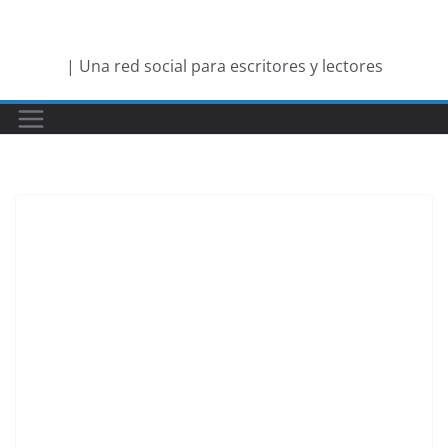
Saltar
al
| Una red social para escritores y lectores
contenido