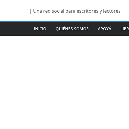
Saltar
| Una red social para escritores y lectores
al
contenido
INICIO
QUIÉNES SOMOS
APOYÁ
LIB