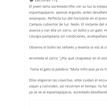
Lectores
112
b
A
st
dI
El joven lama aureolado tiñe con su luz la estepa
o
p
n
espantapájaros, apenas erguido, antes desafiante
estanques. Perfecta luz del horizonte en el prec
o
p
Campos cubiertos de luz. Neón. El instante del id
k
avanza y con ella un zorro, un búho y un gato.
Liturgia pampeana sin condiciones, acompañando
Observa el búho las señales y levanta la voz al c
Arremete el zorro: “¿Por qué chapotear en el esti
Toma el gato la palabra: “Muta niño que ya es ho
Ellos eligieron las cosechas, ellos cuidan el enc
viajan y coinciden, así recorrían el tiempo. Ya for
ya se ve al espantapájaros, aureolado desafiando