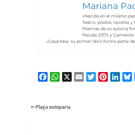
Mariana Pac
«Nacida en el milenio pa
Teatro, poesía, novelas y
Poemas de su autoría for
Peluda 2017) y Camalote 
«Casandra» su primer libro forma parte de
F
W
X
E
T
Pi
Li
a
h
m
w
nt
n
c
at
ai
itt
er
k
e
s
l
er
e
e
Playa esteparia
b
A
st
dI
o
p
n
o
p