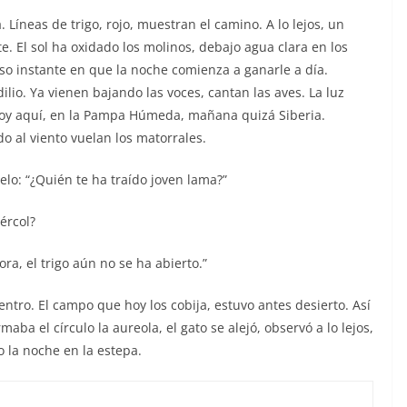
y
. Líneas de trigo, rojo, muestran el camino. A lo lejos, un
. El sol ha oxidado los molinos, debajo agua clara en los
iso instante en que la noche comienza a ganarle a día.
ilio. Ya vienen bajando las voces, cantan las aves. La luz
 Hoy aquí, en la Pampa Húmeda, mañana quizá Siberia.
 al viento vuelan los matorrales.
ielo: “¿Quién te ha traído joven lama?”
ércol?
ra, el trigo aún no se ha abierto.”
uentro. El campo que hoy los cobija, estuvo antes desierto. Así
maba el círculo la aureola, el gato se alejó, observó a lo lejos,
 la noche en la estepa.