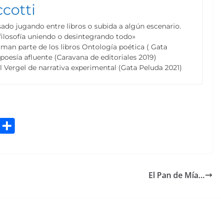
cotti
sado jugando entre libros o subida a algún escenario.
 filosofía uniendo o desintegrando todo»
man parte de los libros Ontología poética ( Gata
poesía afluente (Caravana de editoriales 2019)
l Vergel de narrativa experimental (Gata Peluda 2021)
Bl
S
u
h
e
ar
sk
e
El Pan de Mía…
y