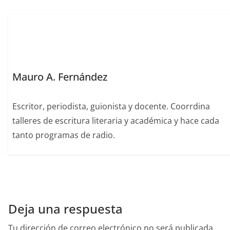
o
p
n
o
p
k
Mauro A. Fernández
Escritor, periodista, guionista y docente. Coorrdina
talleres de escritura literaria y académica y hace cada
tanto programas de radio.
Deja una respuesta
Tu dirección de correo electrónico no será publicada.