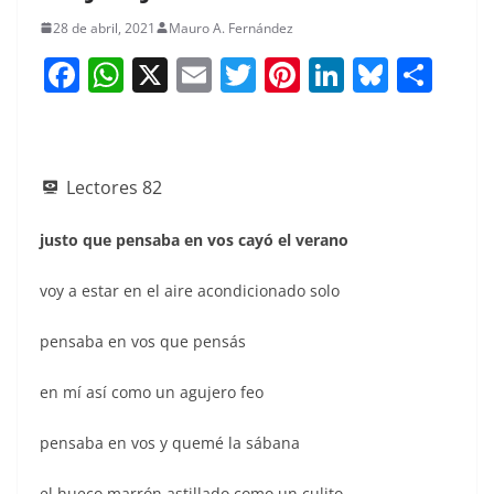
28 de abril, 2021
Mauro A. Fernández
F
W
X
E
T
Pi
Li
Bl
S
a
h
m
w
nt
n
u
h
c
at
ai
itt
er
k
e
ar
e
s
l
er
e
e
sk
e
Lectores
82
b
A
st
dI
y
o
p
n
justo que pensaba en vos cayó el verano
o
p
voy a estar en el aire acondicionado solo
k
pensaba en vos que pensás
en mí así como un agujero feo
pensaba en vos y quemé la sábana
el hueco marrón astillado como un culito