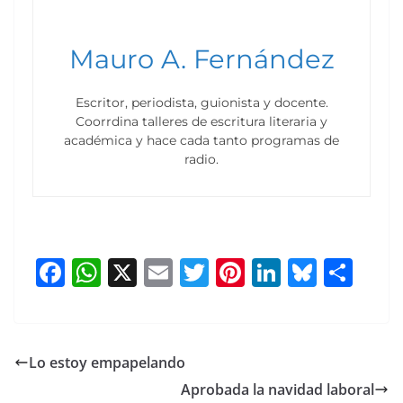
Mauro A. Fernández
Escritor, periodista, guionista y docente.
Coorrdina talleres de escritura literaria y
académica y hace cada tanto programas de
radio.
F
W
X
E
T
Pi
Li
Bl
S
a
h
m
w
nt
n
u
h
c
at
ai
itt
er
k
e
ar
e
s
l
er
e
e
sk
e
Lo estoy empapelando
b
A
st
dI
y
Aprobada la navidad laboral