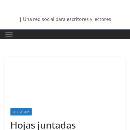
Saltar
al
| Una red social para escritores y lectores
contenido
LITERATURA
Hojas juntadas