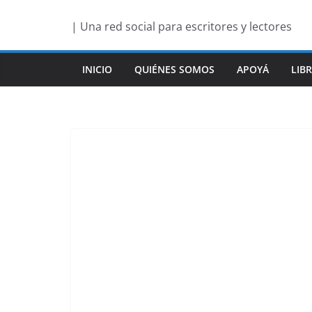
Saltar
| Una red social para escritores y lectores
al
contenido
INICIO
QUIÉNES SOMOS
APOYÁ
LIB