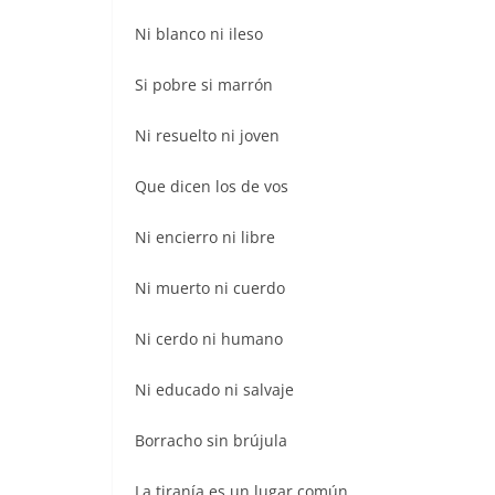
o
p
k
Ni blanco ni ileso
Si pobre si marrón
Ni resuelto ni joven
Que dicen los de vos
Ni encierro ni libre
Ni muerto ni cuerdo
Ni cerdo ni humano
Ni educado ni salvaje
Borracho sin brújula
La tiranía es un lugar común