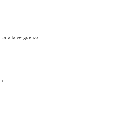
a cara la vergüenza
ta
i