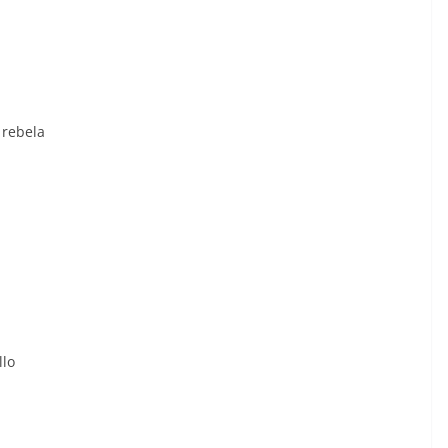
 rebela
llo