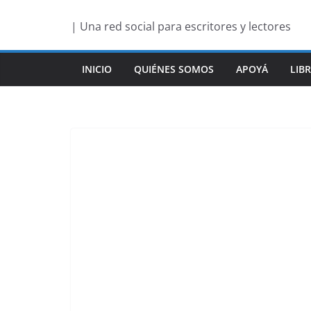
Saltar
| Una red social para escritores y lectores
al
contenido
INICIO
QUIÉNES SOMOS
APOYÁ
LIB