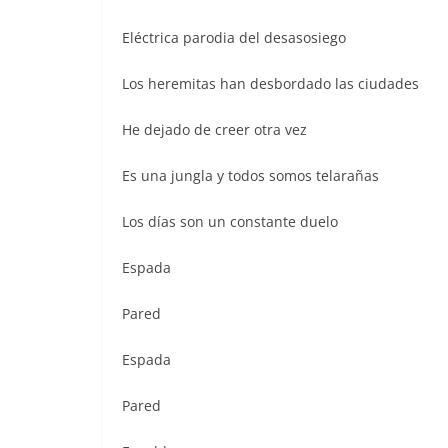
o
p
n
Eléctrica parodia del desasosiego
o
p
k
Los heremitas han desbordado las ciudades
He dejado de creer otra vez
Es una jungla y todos somos telarañas
Los días son un constante duelo
Espada
Pared
Espada
Pared