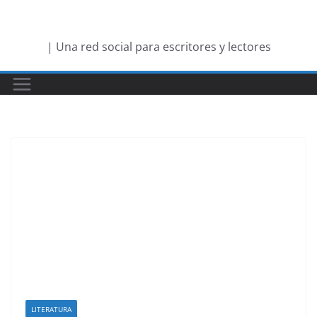
Saltar
al
| Una red social para escritores y lectores
contenido
LITERATURA