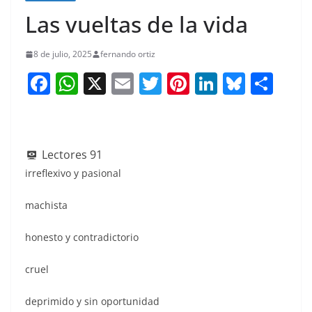
Las vueltas de la vida
8 de julio, 2025
fernando ortiz
F
W
X
E
T
Pi
Li
Bl
S
a
h
m
w
nt
n
u
h
c
at
ai
itt
er
k
e
ar
e
s
l
er
e
e
sk
e
Lectores
91
b
A
st
dI
y
irreflexivo y pasional
o
p
n
machista
o
p
k
honesto y contradictorio
cruel
deprimido y sin oportunidad