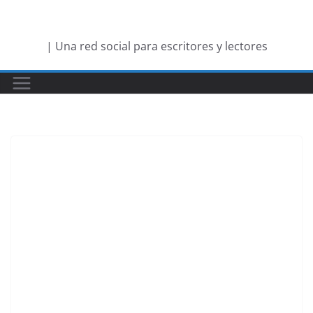
Saltar
al
| Una red social para escritores y lectores
contenido