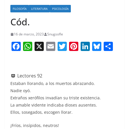
FILOSOFÍA
LITERATURA
PSICOLOGÍA
Cód.
16 de marzo, 2023
Snugsofle
F
W
X
E
T
Pi
Li
Bl
S
a
h
m
w
nt
n
u
h
c
at
ai
itt
er
k
e
ar
e
s
l
er
e
e
sk
e
Lectores
92
b
A
st
dI
y
Estaban llorando, a los muertos abrazando.
o
p
n
Nadie oyó.
Extraños xerófilos invadían su triste existencia.
o
p
La amable vidente indicaba dioses ausentes.
k
Ellos, sosegados, escogen llorar.
¡Fríos, insípidos, neutros!