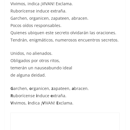
Vivimos, indica ¡VIVAN! Exclama.
Ruborícense induce extraña.
Garchen, organicen, zapateen, abracen.
Pocos oídos responsables.
Quienes ubiquen este secreto olvidarán las oraciones.
Tendrán, enigmáticos, numerosos encuentros secretos.
Unidos, no alienados.
Obligados por otros ritos,
temerán un nauseabundo ideal
de alguna deidad.
G
archen,
o
rganicen,
z
apateen,
a
bracen.
R
uborícense
i
nduce
e
xtraña.
V
ivimos,
i
ndica ¡
V
IVAN!
E
xclama.