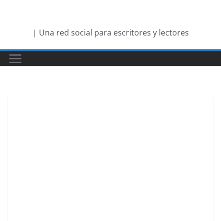
Saltar
al
| Una red social para escritores y lectores
contenido