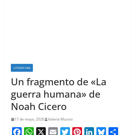
LITERATURA
Un fragmento de «La
guerra humana» de
Noah Cicero
17 de mayo, 2020
Valeria Mussio
F
W
X
E
T
Pi
Li
Bl
S