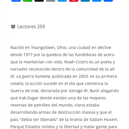
a
h
m
w
nt
n
u
h
c
at
ai
itt
er
k
e
ar
e
s
l
er
e
e
sk
e
Lectores
259
b
A
st
dI
y
.
o
p
n
Nacido en Youngstown, Ohio, una ciudad en declive
o
p
desde 1977 por la quiebra de las fundidoras de acero
k
que la mantenían con vida, Noah Cicero es un poeta y
narrador reconocido dentro de la comunidad de la
alt
lit. La guerra humana,
publicada en 2003, es su primera
novela; la acción sucede en el día que comienza la
Guerra de Irak, declarada por Geroge W. Bush alegando
que Irak (lugar donde existen una de las mayores
reservas de petróleo del mundo, claro) estaba
desarrollando armas de destrucción masiva y que el
país “debía ser liberado” de la tiranía de Sadam Husein.
Porque Estados Unidos y la libertad y matar gente para