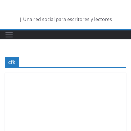
Saltar
al
| Una red social para escritores y lectores
contenido
cfk