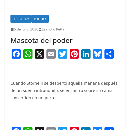
LITERATURA
POLÍTICA
5 de julio, 2026
Leandro Retta
Mascota del poder
F
W
X
E
T
Pi
Li
Bl
S
a
h
m
w
nt
n
u
h
c
at
ai
itt
er
k
e
ar
e
s
l
er
e
e
sk
e
Cuando Stornelli se despertó aquella mañana después
b
A
st
dI
y
de un sueño intranquilo, se encontró sobre su cama
o
p
n
convertido en un perro.
o
p
k