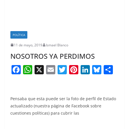
POLÍTICA
11 de mayo, 2019
Ismael Blanco
NOSOTROS YA PERDIMOS
F
W
X
E
T
Pi
Li
Bl
S
a
h
m
w
nt
n
u
h
c
at
ai
itt
er
k
e
ar
e
s
l
er
e
e
sk
e
Pensaba que esta puede ser la foto de perfil de Estado
b
A
st
dI
y
actualizado (nuestra página de Facebook sobre
o
p
n
cuestiones políticas) para cubrir las
o
p