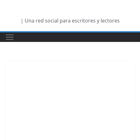
Saltar
al
| Una red social para escritores y lectores
contenido