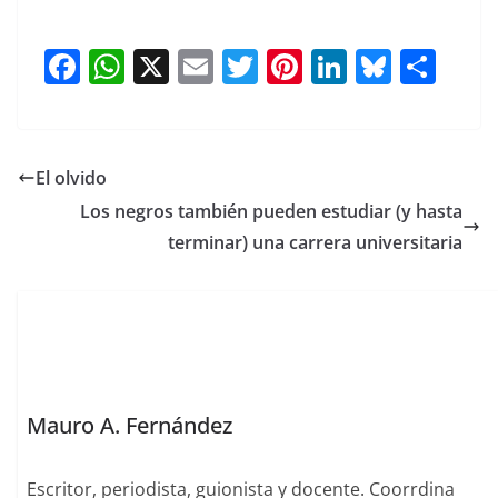
F
W
X
E
T
Pi
Li
Bl
S
a
h
m
w
nt
n
u
h
c
at
ai
itt
er
k
e
ar
e
s
l
er
e
e
sk
e
El olvido
b
A
st
dI
y
Los negros también pueden estudiar (y hasta
o
p
n
terminar) una carrera universitaria
o
p
k
Mauro A. Fernández
Escritor, periodista, guionista y docente. Coorrdina