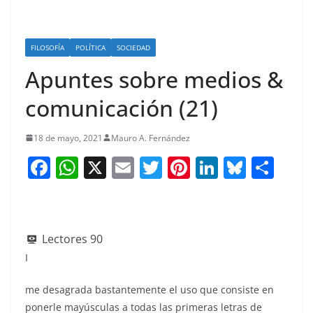
FILOSOFÍA
POLÍTICA
SOCIEDAD
Apuntes sobre medios &
comunicación (21)
18 de mayo, 2021
Mauro A. Fernández
F
W
X
E
T
Pi
Li
Bl
S
a
h
m
w
nt
n
u
h
c
at
ai
itt
er
k
e
ar
e
s
l
er
e
e
sk
e
Lectores
90
b
A
st
dI
y
I
o
p
n
me desagrada bastantemente el uso que consiste en
o
p
ponerle mayúsculas a todas las primeras letras de